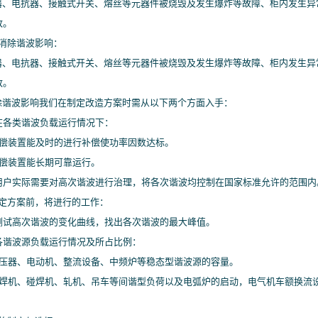
、电抗器、接触式开关、熔丝等元器件被烧毁及发生爆炸等故障、柜内发生异
致。
何消除谐波影响：
、电抗器、接触式开关、熔丝等元器件被烧毁及发生爆炸等故障、柜内发生异
致。
谐波影响我们在制定改造方案时需从以下两个方面入手：
保在各类谐波负载运行情况下：
功补偿装置能及时的进行补偿使功率因数达标。
补偿装置能长期可靠运行。
根据用户实际需要对高次谐波进行治理，将各次谐波均控制在国家标准允许的范围内
制定方案前，将进行的工作：
跟踪测试高次谐波的变化曲线，找出各次谐波的最大峰值。
解各谐波源负载运行情况及所占比例：
解变压器、电动机、整流设备、中频炉等稳态型谐波源的容量。
解电焊机、碰焊机、轧机、吊车等间谐型负荷以及电弧炉的启动，电气机车额换流