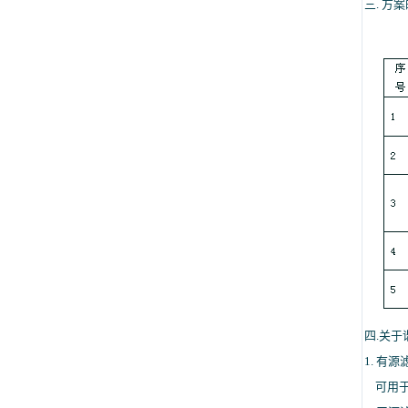
三. 方
四.关
1. 有
可用于