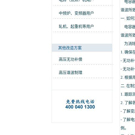
电容器
谐波所
中频炉、变频器用户
一. 如
轧机、起重机等用户
电容器
谐波所
为消除
其他改造方案
1. 确
高压无功补偿
- 无
- 无功
高压谐波制理
2. 
二. 在
1. 
2. 了
- 了
- 了
例。