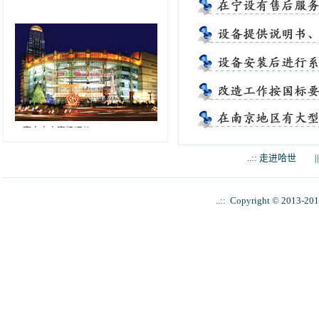
..:: 南京中央商场评价 ::..
我公司低压无功补偿柜内的电容器
曾发生过爆炸，其中配电房内1-6号变
压器电容柜是上世纪90年代投用柜内
电容器有漏油，鼓肚的现象，设备老
..:: 走进哈世
|
详情
化，已不能正常工作。. . .
..:: Copyright © 2013-20