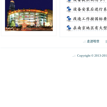
..:: 南京中央商场评价 ::..
我公司低压无功补偿柜内的电容器
曾发生过爆炸，其中配电房内1-6号变
..:: 走进哈世
|
压器电容柜是上世纪90年代投用柜内
电容器有漏油，鼓肚的现象，设备老
详情
化，已不能正常工作。. . .
..:: Copyright © 2013-20